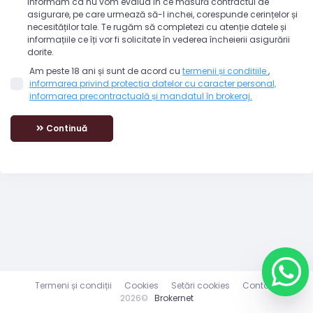
informăm ca nu vom evalua în ce măsură contractul de
asigurare, pe care urmează să-l inchei, corespunde cerințelor și
necesităților tale. Te rugăm să completezi cu atenție datele și
informațiile ce îți vor fi solicitate în vederea încheierii asigurării
dorite.
Am peste 18 ani și sunt de acord cu
termenii și condițiile
,
informarea privind protecția datelor cu caracter personal,
informarea precontractuală și mandatul în brokeraj.
Continuă
Termeni și condiții
Cookies
Setări cookies
Contact
2026©
Brokernet