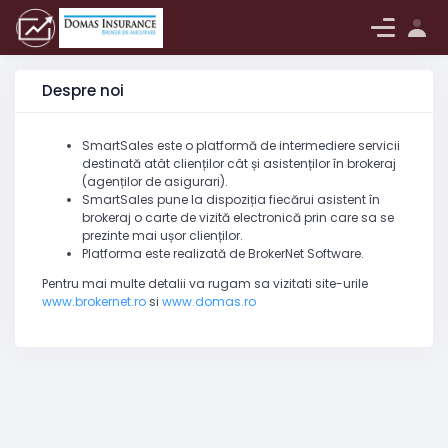
Log in
Despre noi
SmartSales este o platformă de intermediere servicii
destinată atât clienților cât și asistenților în brokeraj
(agenților de asigurari).
SmartSales pune la dispoziția fiecărui asistent în
brokeraj o carte de vizită electronică prin care sa se
prezinte mai ușor clienților.
Platforma este realizată de BrokerNet Software.
Pentru mai multe detalii va rugam sa vizitati site-urile
www.brokernet.ro
si
www.domas.ro